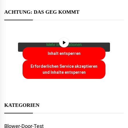
ACHTUNG: DAS GEG KOMMT
Sie sehen gerade einen Platzhalterinhalt von
YouTube
. Um auf den eigentlichen Inhalt
zuzugreifen, klicken Sie auf die Schaltfläche
unten. Bitte beachten Sie, dass dabei Daten an
Drittanbieter weitergegeben werden.
Mehr Informationen
Inhalt entsperren
Erforderlichen Service akzeptieren
und Inhalte entsperren
KATEGORIEN
Blower-Door-Test