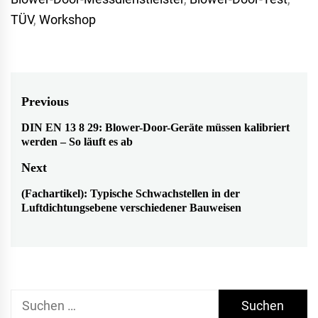
TÜV
,
Workshop
Beitragsnavigation
Previous
DIN EN 13 8 29: Blower-Door-Geräte müssen kalibriert
Previous
werden – So läuft es ab
post:
Next
(Fachartikel): Typische Schwachstellen in der
Next
Luftdichtungsebene verschiedener Bauweisen
post:
Suchen