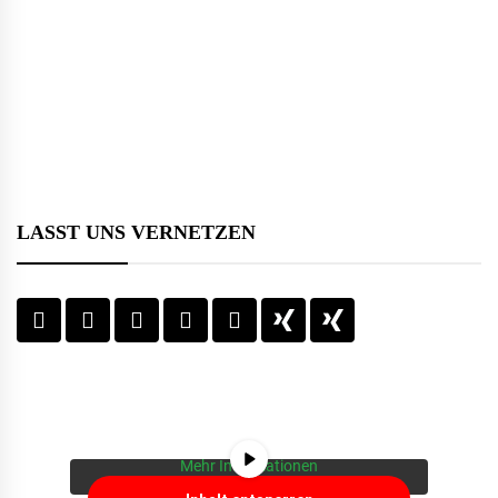
LASST UNS VERNETZEN
Sie sehen gerade einen Platzhalterinhalt von
YouTube
. Um auf den eigentlichen Inhalt
zuzugreifen, klicken Sie auf die Schaltfläche
unten. Bitte beachten Sie, dass dabei Daten an
Drittanbieter weitergegeben werden.
Mehr Informationen