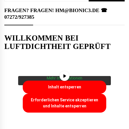
nach:
FRAGEN? FRAGEN! HM@BIONIC3.DE ☎︎
07272/927385
WILLKOMMEN BEI
LUFTDICHTHEIT GEPRÜFT
Sie sehen gerade einen Platzhalterinhalt von
YouTube
. Um auf den eigentlichen Inhalt
zuzugreifen, klicken Sie auf die Schaltfläche
unten. Bitte beachten Sie, dass dabei Daten an
Drittanbieter weitergegeben werden.
Mehr Informationen
Inhalt entsperren
Erforderlichen Service akzeptieren
und Inhalte entsperren