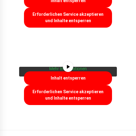
Inhalt entsperren
Erforderlichen Service akzeptieren
und Inhalte entsperren
Sie sehen gerade einen Platzhalterinhalt von
YouTube
. Um auf den eigentlichen Inhalt
zuzugreifen, klicken Sie auf die Schaltfläche
unten. Bitte beachten Sie, dass dabei Daten an
Drittanbieter weitergegeben werden.
Mehr Informationen
Inhalt entsperren
Erforderlichen Service akzeptieren
und Inhalte entsperren